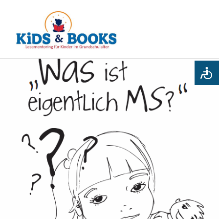
Kids
MENÜ
&
Books
Zum
Inhalt
springen