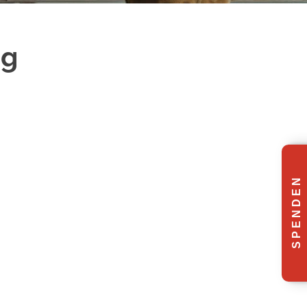
ng
S P E N D E N