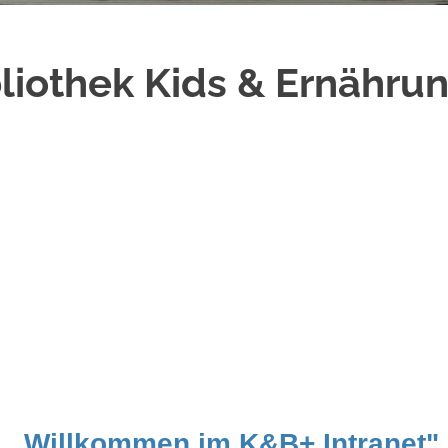
liothek Kids & Ernähru
„Willkommen im K&B+ Intranet"