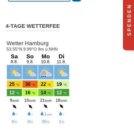
S P E N D E N
4-TAGE WETTERFEE