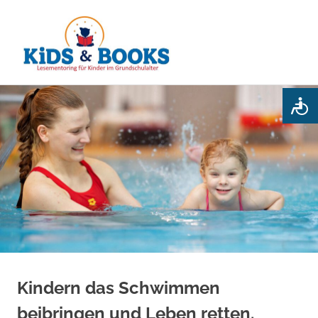
Kids
MENÜ
&
Books
Zum
Inhalt
springen
Kindern das Schwimmen
beibringen und Leben retten.