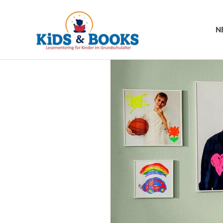
Kids
N
&
Zum
Books
Inhalt
springen