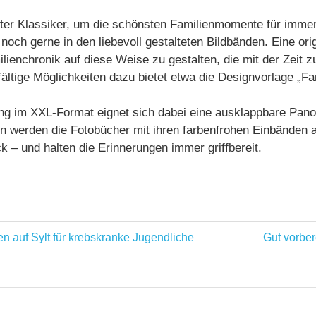
bter Klassiker, um die schönsten Familienmomente für immer
noch gerne in den liebevoll gestalteten Bildbänden. Eine orig
milienchronik auf diese Weise zu gestalten, die mit der Zeit z
ltige Möglichkeiten dazu bietet etwa die Designvorlage „F
ng im XXL-Format eignet sich dabei eine ausklappbare Panor
n werden die Fotobücher mit ihren farbenfrohen Einbänden 
 – und halten die Erinnerungen immer griffbereit.
Nächster
n auf Sylt für krebskranke Jugendliche
Gut vorber
ation
Beitrag: