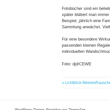
Fotobücher sind ein belie
später blättert man immer 
Beispiel, jährlich eine Fa
Sammlung anwächst. Vielfä
Für eine besondere Wirku
passenden kleinen Regale
individuellen Wandschmuck
Foto: djd/CEWE
Familienfotos
Vorheriger
Lichtblick-MeeresRausche
Beitragsnavig
Kreative
Beitrag:
Wanddeko
WordPress-Theme: Poseidon von ThemeZee.