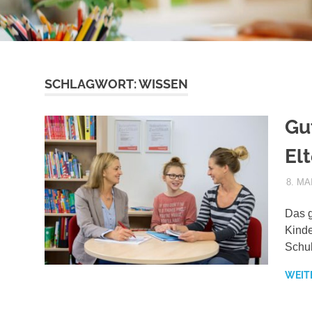
SCHLAGWORT:
WISSEN
Gu
El
8. MA
Das g
Kinde
Schul
WEIT