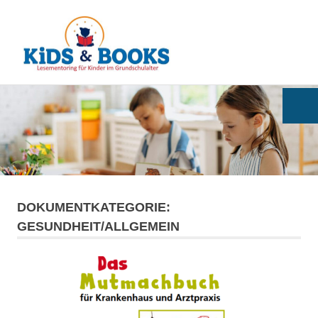
Kids
MENÜ
&
Books
Zum
Inhalt
springen
DOKUMENTKATEGORIE:
GESUNDHEIT/ALLGEMEIN